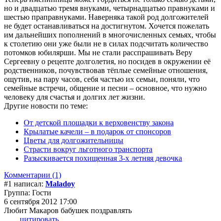
но и двадцатью тремя внуками, четырнадцатью правнуками и
шестью праправнуками. Наверняка такой род долгожителей
не будет останавливаться на достигнутом. Хочется пожелать
им дальнейших пополнений в многочисленных семьях, чтобы
к столетию они уже были не в силах подсчитать количество
потомков юбилярши. Мы не стали расспрашивать Веру
Сергеевну о рецепте долголетия, но посидев в окружении её
родственников, почувствовав тёплые семейные отношения,
ощутив, на пару часов, себя частью их семьи, поняли, что
семейные встречи, общение и песни – основное, что нужно
человеку для счастья и долгих лет жизни.
Другие новости по теме:
От детской площадки к верховенству закона
Крылатые качели – в подарок от спонсоров
Цветы для долгожительницы
Страсти вокруг льготного транспорта
Разыскивается похищенная 3-х летняя девочка
Комментарии (1)
#1 написал:
Maladoy
Группа: Гости
6 сентября 2012 17:00
Любит Макаров бабушек поздравлять
цитировать