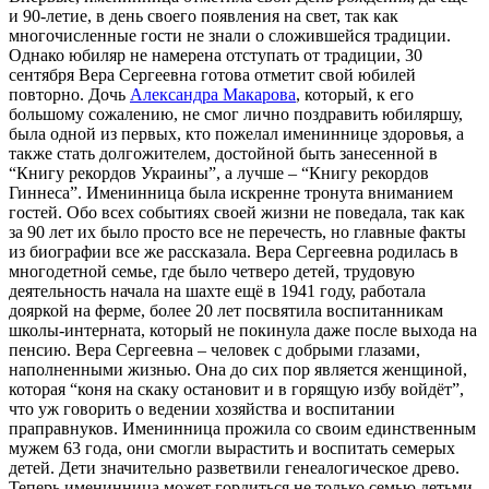
и 90-летие, в день своего появления на свет, так как
многочисленные гости не знали о сложившейся традиции.
Однако юбиляр не намерена отступать от традиции, 30
сентября Вера Сергеевна готова отметит свой юбилей
повторно. Дочь
Александра Макарова
, который, к его
большому сожалению, не смог лично поздравить юбиляршу,
была одной из первых, кто пожелал имениннице здоровья, а
также стать долгожителем, достойной быть занесенной в
“Книгу рекордов Украины”, а лучше – “Книгу рекордов
Гиннеса”. Именинница была искренне тронута вниманием
гостей. Обо всех событиях своей жизни не поведала, так как
за 90 лет их было просто все не перечесть, но главные факты
из биографии все же рассказала. Вера Сергеевна родилась в
многодетной семье, где было четверо детей, трудовую
деятельность начала на шахте ещё в 1941 году, работала
дояркой на ферме, более 20 лет посвятила воспитанникам
школы-интерната, который не покинула даже после выхода на
пенсию. Вера Сергеевна – человек с добрыми глазами,
наполненными жизнью. Она до сих пор является женщиной,
которая “коня на скаку остановит и в горящую избу войдёт”,
что уж говорить о ведении хозяйства и воспитании
праправнуков. Именинница прожила со своим единственным
мужем 63 года, они смогли вырастить и воспитать семерых
детей. Дети значительно разветвили генеалогическое древо.
Теперь именинница может гордиться не только семью детьми,