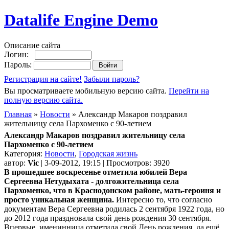
Datalife Engine Demo
Описание сайта
Логин:
Пароль:
Регистрация на сайте!
Забыли пароль?
Вы просматриваете мобильную версию сайта.
Перейти на
полную версию сайта.
Главная
»
Новости
» Александр Макаров поздравил
жительницу села Пархоменко с 90-летием
Александр Макаров поздравил жительницу села
Пархоменко с 90-летием
Категория:
Новости
,
Городская жизнь
автор:
Vic
| 3-09-2012, 19:15 | Просмотров: 3920
В прошедшее воскресенье отметила юбилей Вера
Сергеевна Нетудыхата - долгожительница села
Пархоменко, что в Краснодонском районе, мать-героиня и
просто уникальная женщина.
Интересно то, что согласно
документам Вера Сергеевна родилась 2 сентября 1922 года, но
до 2012 года праздновала свой день рождения 30 сентября.
Впервые, именинница отметила свой День рождения, да ещё