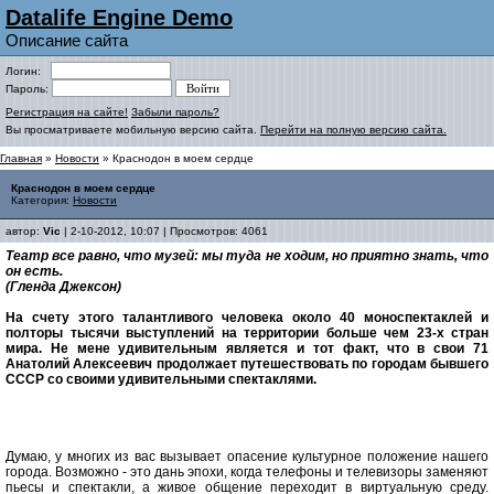
Datalife Engine Demo
Описание сайта
Логин:
Пароль:
Регистрация на сайте!
Забыли пароль?
Вы просматриваете мобильную версию сайта.
Перейти на полную версию сайта.
Главная
»
Новости
» Краснодон в моем сердце
Краснодон в моем сердце
Категория:
Новости
автор:
Vic
| 2-10-2012, 10:07 | Просмотров: 4061
Театр все равно, что музей: мы туда не ходим, но приятно знать, что
он есть.
(Гленда Джексон)
На счету этого талантливого человека около 40 моноспектаклей и
полторы тысячи выступлений на территории больше чем 23-х стран
мира. Не мене удивительным является и тот факт, что в свои 71
Анатолий Алексеевич продолжает путешествовать по городам бывшего
СССР со своими удивительными спектаклями.
Думаю, у многих из вас вызывает опасение культурное положение нашего
города. Возможно - это дань эпохи, когда телефоны и телевизоры заменяют
пьесы и спектакли, а живое общение переходит в виртуальную среду.