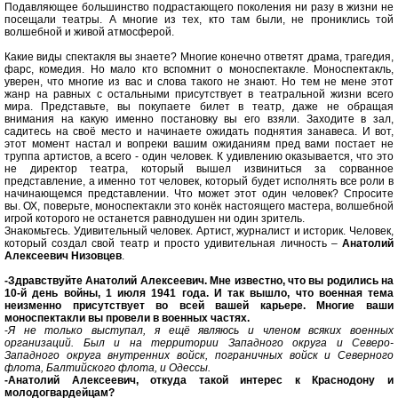
Подавляющее большинство подрастающего поколения ни разу в жизни не
посещали театры. А многие из тех, кто там были, не прониклись той
волшебной и живой атмосферой.
Какие виды спектакля вы знаете? Многие конечно ответят драма, трагедия,
фарс, комедия. Но мало кто вспомнит о моноспектакле. Моноспектакль,
уверен, что многие из вас и слова такого не знают. Но тем не мене этот
жанр на равных с остальными присутствует в театральной жизни всего
мира. Представьте, вы покупаете билет в театр, даже не обращая
внимания на какую именно постановку вы его взяли. Заходите в зал,
садитесь на своё место и начинаете ожидать поднятия занавеса. И вот,
этот момент настал и вопреки вашим ожиданиям пред вами постает не
труппа артистов, а всего - один человек. К удивлению оказывается, что это
не директор театра, который вышел извиниться за сорванное
представление, а именно тот человек, который будет исполнять все роли в
начинающемся представлении. Что может этот один человек? Спросите
вы. ОХ, поверьте, моноспектакли это конёк настоящего мастера, волшебной
игрой которого не останется равнодушен ни один зритель.
Знакомьтесь. Удивительный человек. Артист, журналист и историк. Человек,
который создал свой театр и просто удивительная личность –
Анатолий
Алексеевич Низовцев
.
-Здравствуйте Анатолий Алексеевич. Мне известно, что вы родились на
10-й день войны, 1 июля 1941 года. И так вышло, что военная тема
неизменно присутствует во всей вашей карьере. Многие ваши
моноспектакли вы провели в военных частях.
-
Я не только выступал, я ещё являюсь и членом всяких военных
организаций. Был и на территории Западного округа и Северо-
Западного округа внутренних войск, пограничных войск и Северного
флота, Балтийского флота, и Одессы.
-Анатолий Алексеевич, откуда такой интерес к Краснодону и
молодогвардейцам?