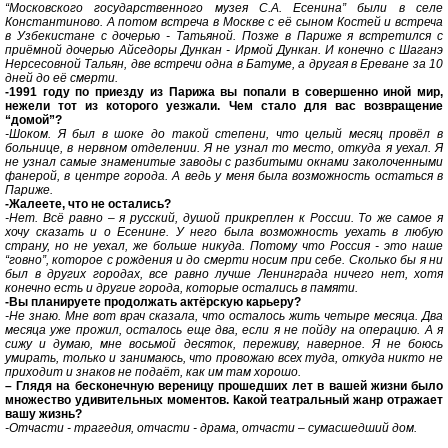
“Московского государственного музея С.А. Есенина” были в селе
Константиново. А потом встреча в Москве с её сыном Костей и встреча
в Узбекистане с дочерью - Татьяной. Позже в Париже я встретился с
приёмной дочерью Айседоры Дункан - Ирмой Дункан. И конечно с Шаганэ
Нерсесовной Тальян, две встречи одна в Батуме, а другая в Ереване за 10
дней до её смерти.
-1991 году по приезду из Парижа вы попали в совершенно иной мир,
нежели тот из которого уезжали. Чем стало для вас возвращение
“домой”?
-Шоком. Я был в шоке до такой степени, что целый месяц провёл в
больнице, в нервном отделении. Я не узнал то место, откуда я уехал. Я
не узнал самые знаменитые заводы с разбитыми окнами заколоченными
фанерой, в центре города. А ведь у меня была возможность остаться в
Париже.
-Жалеете, что не остались?
-Нет. Всё равно – я русский, душой прикреплен к России. То же самое я
хочу сказать и о Есенине. У него была возможность уехать в любую
страну, но не уехал, же больше никуда. Потому что Россия - это наше
“говно”, которое с рождения и до смерти носим при себе. Сколько бы я ни
был в других городах, все равно лучше Ленинграда ничего нет, хотя
конечно есть и другие города, которые остались в памяти.
-Вы планируете продолжать актёрскую карьеру?
-Не знаю. Мне вот врач сказала, что осталось жить четыре месяца. Два
месяца уже прожил, осталось еще два, если я не пойду на операцию. А я
сижу и думаю, мне восьмой десяток, переживу, наверное. Я не боюсь
умирать, только и занимаюсь, что провожаю всех туда, откуда никто не
приходит и знаков не подаёт, как им там хорошо.
– Глядя на бесконечную вереницу прошедших лет в вашей жизни было
множество удивительных моментов. Какой театральный жанр отражает
вашу жизнь?
-Отчасти - трагедия, отчасти - драма, отчасти – сумасшедший дом.