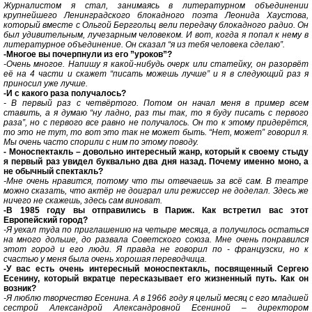
Журналистом я стал, занимаясь в литературном объединении
крупнейшего Ленинградского блокадного поэта Леонида Хаустова,
который вместе с Ольгой Берггольц вели передачу блокадного радио. Он
был удивительным, лучезарным человеком. И вот, когда я попал к нему в
литературное объединение. Он сказал “я из тебя человека сделаю”.
-Многое вы почерпнули из его ”уроков”?
-Очень многое. Напишу я какой-нибудь очерк или статейку, он разорвёт
её на 4 части и скажет “писать можешь лучше” и я в следующий раз я
приносил уже лучше.
-И с какого раза получалось?
- В первый раз с четвёртого. Потом он начал меня в пример всем
ставить, а я думаю “ну ладно, раз ты так, то я буду писать с первого
раза”, но с первого все равно не получалось. Он то к этому придерётся,
то это не тут, то вот это так не может быть. “Нет, может” говорил я.
Мы очень часто спорили с ним по этому поводу.
- Моноспектакль – довольно интересный жанр, который к своему стыду
я первый раз увидел буквально два дня назад. Почему именно моно, а
не обычный спектакль?
-Мне очень нравится, потому что ты отвечаешь за всё сам. В театре
можно сказать, что актёр не доиграл или режиссер не доделал. Здесь же
ничего не скажешь, здесь сам виноват.
-В 1985 году вы отправились в Париж. Как встретил вас этот
Европейский город?
-Я уехал туда по приглашению на четыре месяца, а получилось остаться
на много дольше, до развала Советского союза. Мне очень понравился
этот город и его люди. Я правда не говорил по - французски, но к
счастью у меня была очень хорошая переводчица.
-У вас есть очень интересный моноспектакль, посвященный Сергею
Есенину, который вкратце пересказывает его жизненный путь. Как он
возник?
-Я люблю творчество Есенина. А в 1966 году я целый месяц с его младшей
сестрой Александрой Александровной Есениной – директором