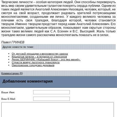
Творческие личности – особая категория людей. Они способны перевернуть
весь мир своим удивительным талантом покорять сердца публики. Одним из
таких людей является Анатолий Алексеевич Низовцев, человек, который, не
смотря на свой возраст, продолжает радовать зрителей потрясающими
моноспектаклями, созданными им лично. У каждого великого человека за
плечами есть своя трагедия, благодаря которой, человек становится
творцом. Именно творцом предстает перед нами Анатолий Алексеевич. Его
моноспектакли, удивительным образом, показывают нам скрытые стороны
жизни таких великих людей как С.А. Есенин и В.С. Высоцкий. Жаль только
трагедию жизни самого рассказчика моноспектакль показать не в силах.
Павел ГРИНЕВ
Другие новости по теме:
От детской площадки к верховенству закона
Крылатые качели – в подарок от спонсоров
Денис БЕРИНЧИК: «Кабацкий боец» - это про меня!».
Страсти вокруг льготного транспорта
Омоложение городских деревьев
Комментарии (0)
Добавление комментария
Ваше Имя:
Ваш E-Mail: