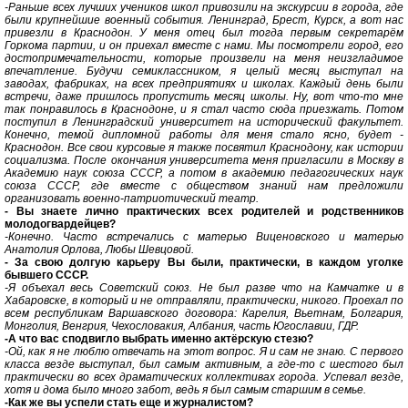
-Раньше всех лучших учеников школ привозили на экскурсии в города, где
были крупнейшие военный события. Ленинград, Брест, Курск, а вот нас
привезли в Краснодон. У меня отец был тогда первым секретарём
Горкома партии, и он приехал вместе с нами. Мы посмотрели город, его
достопримечательности, которые произвели на меня неизгладимое
впечатление. Будучи семиклассником, я целый месяц выступал на
заводах, фабриках, на всех предприятиях и школах. Каждый день были
встречи, даже пришлось пропустить месяц школы. Ну, вот что-то мне
так понравилось в Краснодоне, и я стал часто сюда приезжать. Потом
поступил в Ленинградский университет на исторический факультет.
Конечно, темой дипломной работы для меня стало ясно, будет -
Краснодон. Все свои курсовые я также посвятил Краснодону, как истории
социализма. После окончания университета меня пригласили в Москву в
Академию наук союза СССР, а потом в академию педагогических наук
союза СССР, где вместе с обществом знаний нам предложили
организовать военно-патриотический театр.
- Вы знаете лично практических всех родителей и родственников
молодогвардейцев?
-Конечно. Часто встречались с матерью Виценовского и матерью
Анатолия Орлова, Любы Шевцовой.
- За свою долгую карьеру Вы были, практически, в каждом уголке
бывшего СССР.
-Я объехал весь Советский союз. Не был разве что на Камчатке и в
Хабаровске, в который и не отправляли, практически, никого. Проехал по
всем республикам Варшавского договора: Карелия, Вьетнам, Болгария,
Монголия, Венгрия, Чехословакия, Албания, часть Югославии, ГДР.
-А что вас сподвигло выбрать именно актёрскую стезю?
-Ой, как я не люблю отвечать на этот вопрос. Я и сам не знаю. С первого
класса везде выступал, был самым активным, а где-то с шестого был
практически во всех драматических коллективах города. Успевал везде,
хотя и дома было много забот, ведь я был самым старшим в семье.
-Как же вы успели стать еще и журналистом?