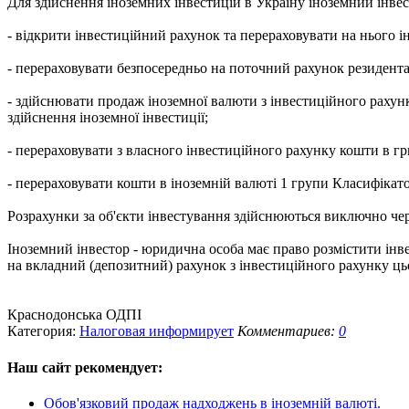
Для здійснення іноземних інвестицій в Україну іноземний інвес
- відкрити інвестиційний рахунок та перераховувати на нього і
- перераховувати безпосередньо на поточний рахунок резидента 
- здійснювати продаж іноземної валюти з інвестиційного рахун
здійснення іноземної інвестиції;
- перераховувати з власного інвестиційного рахунку кошти в г
- перераховувати кошти в іноземній валюті 1 групи Класифікато
Розрахунки за об'єкти інвестування здійснюються виключно чер
Іноземний інвестор - юридична особа має право розмістити ін
на вкладний (депозитний) рахунок з інвестиційного рахунку цьог
Краснодонська ОДПІ
Категория:
Налоговая информирует
Комментариев:
0
Наш сайт
рекомендует:
Обов'язковий продаж надходжень в іноземній валюті.