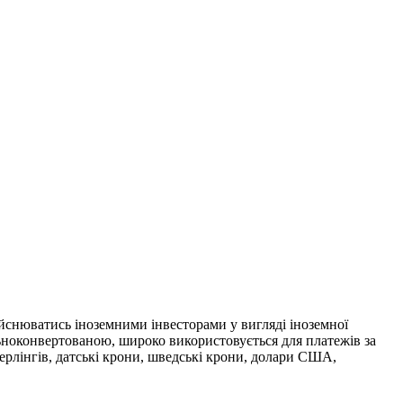
ійснюватись іноземними інвесторами у вигляді іноземної
льноконвертованою, широко використовується для платежів за
ерлінгів, датські крони, шведські крони, долари США,