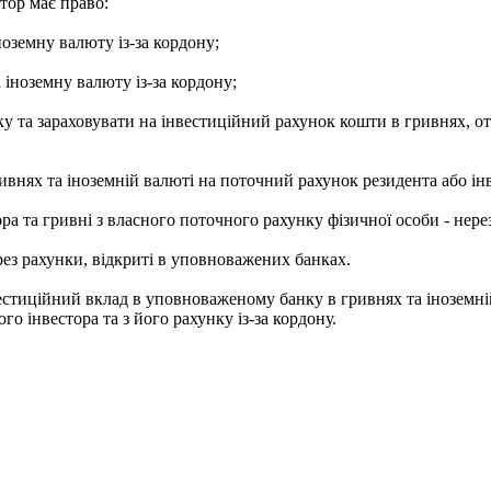
тор має право:
ноземну валюту із-за кордону;
іноземну валюту із-за кордону;
ку та зараховувати на інвестиційний рахунок кошти в гривнях, о
ривнях та іноземній валюті на поточний рахунок резидента або ін
ра та гривні з власного поточного рахунку фізичної особи - нер
ез рахунки, відкриті в уповноважених банках.
вестиційний вклад в уповноваженому банку в гривнях та іноземн
о інвестора та з його рахунку із-за кордону.