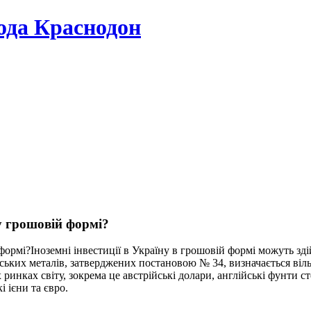
да Краснодон
у грошовій формі?
Іноземні інвестиції в Україну в грошовій формі можуть зд
вських металів, затверджених постановою № 34, визначається ві
нках світу, зокрема це австрійські долари, англійські фунти ст
 ієни та євро.