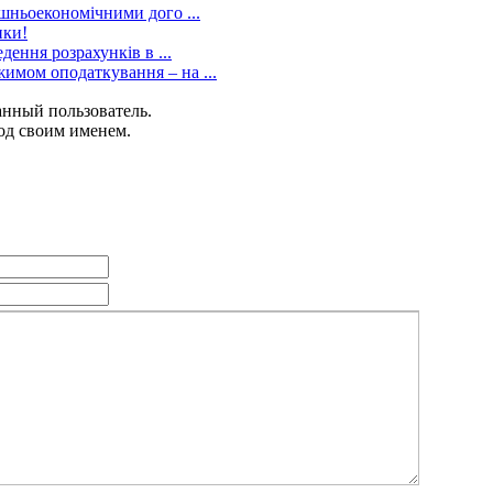
шньоекономічними дого ...
нки!
ення розрахунків в ...
мом оподаткування – на ...
анный пользователь.
од своим именем.