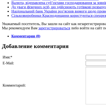
Валюта, відправлена суб’єктами господарювання за зовні
До уваги фізичних осіб, що здійснюють готівкові розраху
Національний банк України роз’яснив вимоги щодо провед
Сільхозвиробники Краснодонщини користуються спецрежи
Уважаемый посетитель, Вы зашли на сайт как незарегистриров
Мы рекомендуем Вам
зарегистрироваться
либо войти на сайт п
Комментарии (0)
Добавление комментария
Имя:
*
E-Mail:
Комментарий: