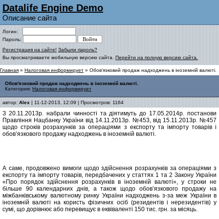
Datalife Engine Demo
Описание сайта
Логин:
Пароль:
Регистрация на сайте!
Забыли пароль?
Вы просматриваете мобильную версию сайта.
Перейти на полную версию сайта.
Главная
»
Налоговая информирует
» Обов'язковий продаж надходжень в іноземній валюті.
Обов'язковий продаж надходжень в іноземній валюті.
Категория:
Налоговая информирует
автор:
Alex
| 11-12-2013, 12:09 | Просмотров: 1164
З 20.11.2013р. набрали чинності та діятимуть до 17.05.2014р. постанови
Правління Нацбанку України від 14.11.2013р. №453, від 15.11.2013р. №457
щодо строків розрахунків за операціями з експорту та імпорту товарів і
обов’язкового продажу надходжень в іноземній валюті.
А саме, продовжено вимоги щодо здійснення розрахунків за операціями з
експорту та імпорту товарів, передбачених у статтях 1 та 2 Закону України
«Про порядок здійснення розрахунків в іноземній валюті», у строки не
більше 90 календарних днів, а також щодо обов’язкового продажу на
міжбанківському валютному ринку України надходжень з-за меж України в
іноземній валюті на користь фізичних осіб (резидентів і нерезидентів) у
сумі, що дорівнює або перевищує в еквіваленті 150 тис. грн. за місяць.