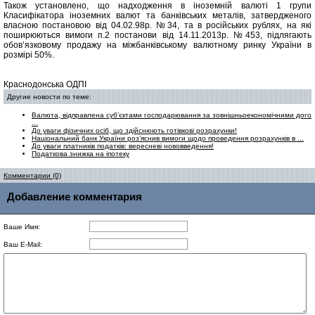
Також установлено, що надходження в іноземній валюті 1 групи
Класифікатора іноземних валют та банківських металів, затвердженого
власною постановою від 04.02.98р. №34, та в російських рублях, на які
поширюються вимоги п.2 постанови від 14.11.2013р. №453, підлягають
обов’язковому продажу на міжбанківському валютному ринку України в
розмірі 50%.
Краснодонська ОДПІ
Другие новости по теме:
Валюта, відправлена суб’єктами господарювання за зовнішньоекономічними дого
...
До уваги фізичних осіб, що здійснюють готівкові розрахунки!
Національний банк України роз’яснив вимоги щодо проведення розрахунків в ...
До уваги платників податків: вересневі нововведення!
Податкова знижка на іпотеку
Комментарии (0)
Добавление комментария
Ваше Имя:
Ваш E-Mail: