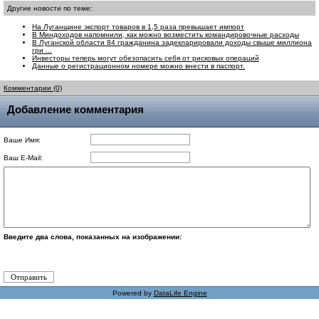
Другие новости по теме:
На Луганщине экспорт товаров в 1,5 раза превышает импорт
В Миндоходов напомнили, как можно возместить командировочные расходы
В Луганской области 84 гражданина задекларировали доходы свыше миллиона
гри ...
Инвесторы теперь могут обезопасить себя от рисковых операций
Данные о регистрационном номере можно внести в паспорт.
Комментарии (0)
Добавление комментария
Ваше Имя:
Ваш E-Mail:
Введите два слова, показанных на изображении:
Powered by
DataLife Engine