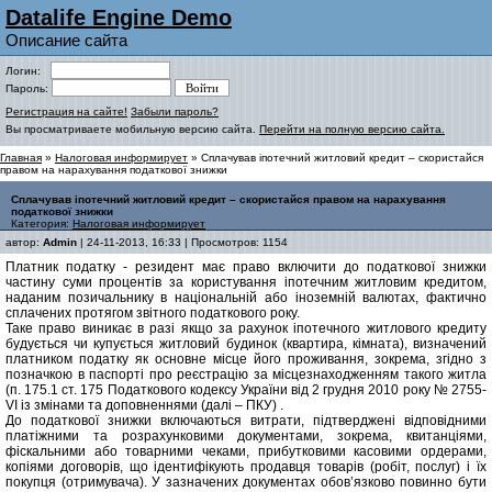
Datalife Engine Demo
Описание сайта
Логин:
Пароль:
Регистрация на сайте!
Забыли пароль?
Вы просматриваете мобильную версию сайта.
Перейти на полную версию сайта.
Главная
»
Налоговая информирует
» Сплачував іпотечний житловий кредит – скористайся
правом на нарахування податкової знижки
Сплачував іпотечний житловий кредит – скористайся правом на нарахування
податкової знижки
Категория:
Налоговая информирует
автор:
Admin
| 24-11-2013, 16:33 | Просмотров: 1154
Платник податку - резидент має право включити до податкової знижки
частину суми процентів за користування іпотечним житловим кредитом,
наданим позичальнику в національній або іноземній валютах, фактично
сплачених протягом звітного податкового року.
Таке право виникає в разі якщо за рахунок іпотечного житлового кредиту
будується чи купується житловий будинок (квартира, кімната), визначений
платником податку як основне місце його проживання, зокрема, згідно з
позначкою в паспорті про реєстрацію за місцезнаходженням такого житла
(п. 175.1 ст. 175 Податкового кодексу України від 2 грудня 2010 року № 2755-
VI із змінами та доповненнями (далі – ПКУ) .
До податкової знижки включаються витрати, підтверджені відповідними
платіжними та розрахунковими документами, зокрема, квитанціями,
фіскальними або товарними чеками, прибутковими касовими ордерами,
копіями договорів, що ідентифікують продавця товарів (робіт, послуг) і їх
покупця (отримувача). У зазначених документах обов’язково повинно бути