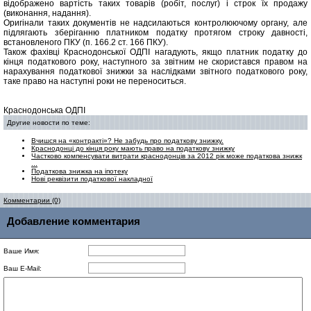
відображено вартість таких товарів (робіт, послуг) і строк їх продажу
(виконання, надання).
Оригінали таких документів не надсилаються контролюючому органу, але
підлягають зберіганню платником податку протягом строку давності,
встановленого ПКУ (п. 166.2 ст. 166 ПКУ).
Також фахівці Краснодонської ОДПІ нагадують, якщо платник податку до
кінця податкового року, наступного за звітним не скористався правом на
нарахування податкової знижки за наслідками звітного податкового року,
таке право на наступні роки не переноситься.
Краснодонська ОДПІ
Другие новости по теме:
Вчишся на «контракті»? Не забудь про податкову знижку.
Краснодонці до кінця року мають право на податкову знижку
Частково компенсувати витрати краснодонців за 2012 рік може податкова знижк
...
Податкова знижка на іпотеку
Нові реквізити податкової накладної
Комментарии (0)
Добавление комментария
Ваше Имя:
Ваш E-Mail: