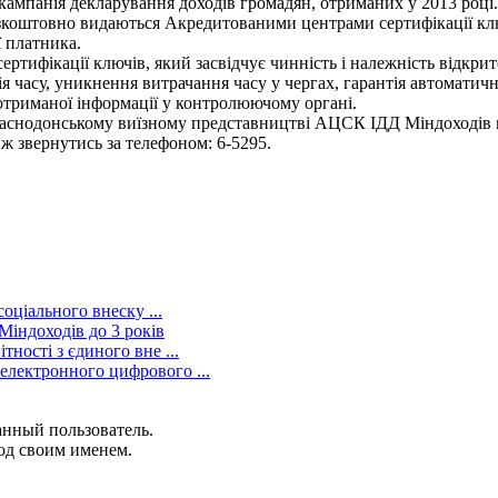
 кампанія декларування доходів громадян, отриманих у 2013 році
безкоштовно видаються Акредитованими центрами сертифікації кл
 платника.
ртифікації ключів, який засвідчує чинність і належність відкри
ія часу, уникнення витрачання часу у чергах, гарантія автомати
 отриманої інформації у контролюючому органі.
снодонському виїзному представництві АЦСК ІДД Міндоходів пот
 ж звернутись за телефоном: 6-5295.
соціального внеску ...
індоходів до 3 років
ності з єдиного вне ...
електронного цифрового ...
анный пользователь.
од своим именем.