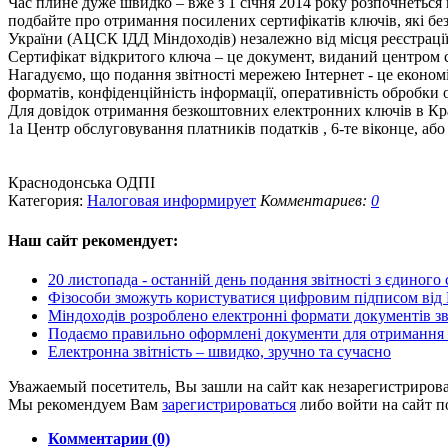
Час плине дуже швидко – вже з 1 січня 2014 року розпочнеться
подбайте про отримання посилених сертифікатів ключів, які 
України (АЦСК ІДД Міндоходів) незалежно від місця реєстрації
Сертифікат відкритого ключа – це документ, виданий центром се
Нагадуємо, що подання звітності мережею Інтернет - це економ
форматів, конфіденційність інформації, оперативність обробки
Для довідок отримання безкоштовних електронних ключів в Кра
1а Центр обслуговування платників податків , 6-те віконце, або
Краснодонська ОДПІ
Категория:
Налоговая информирует
Комментариев:
0
Наш сайт
рекомендует:
20 листопада - останній день подання звітності з єдиного 
Фізособи зможуть користуватися цифровим підписом від М
Міндоходів розроблено електронні формати документів звіт
Подаємо правильно оформлені документи для отримання 
Електронна звітність – швидко, зручно та сучасно
Уважаемый посетитель, Вы зашли на сайт как незарегистриров
Мы рекомендуем Вам
зарегистрироваться
либо войти на сайт п
Комментарии (0)