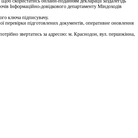
. Щоб скористатись онлайн-поданням декларації заздалегідь
ючів Інформаційно-довідкового департаменту Міндоходів
того ключа підписувачу.
чної перевірки підготовлених документів, оперативне оновлення
рібно звертатись за адресою: м. Краснодон, вул. першокінна,