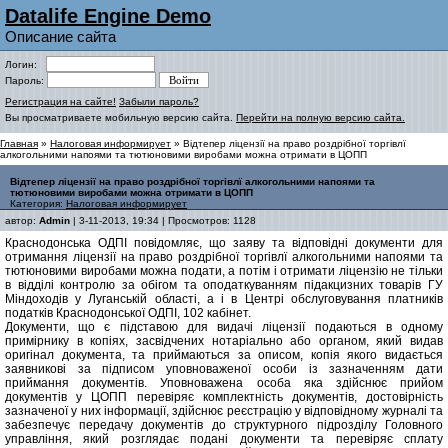
Datalife Engine Demo
Описание сайта
Логин:
Пароль:
Регистрация на сайте!
Забыли пароль?
Вы просматриваете мобильную версию сайта.
Перейти на полную версию сайта.
Главная
»
Налоговая информирует
» Відтепер ліцензії на право роздрібної торгівлї
алкогольними напоями та тютюновими виробами можна отримати в ЦОПП
Відтепер ліцензії на право роздрібної торгівлї алкогольними напоями та
тютюновими виробами можна отримати в ЦОПП
Категория:
Налоговая информирует
автор:
Admin
| 3-11-2013, 19:34 | Просмотров: 1128
Краснодонська ОДПІ повідомляє, що заяву та відповідні документи для
отримання ліцензії на право роздрібної торгівлї алкогольними напоями та
тютюновими виробами можна подати, а потім і отримати ліцензію не тільки
в відділі контролю за обігом та оподаткуванням підакцизних товарів ГУ
Міндоходів у Луганській області, а і в Центрі обслуговування платників
податків Краснодонської ОДПІ, 102 кабінет.
Документи, що є підставою для видачі ліцензії подаються в одному
примірнику в копіях, засвідчених нотаріально або органом, який видав
оригінал документа, та приймаються за описом, копія якого видається
заявникові за підписом уповноваженої особи із зазначенням дати
приймання документів. Уповноважена особа яка здійснює прийом
документів у ЦОПП перевіряє комплектність документів, достовірність
зазначеної у них інформації, здійснює реєстрацію у відповідному журналі та
забезпечує передачу документів до структурного підрозділу Головного
управління, який розглядає подані документи та перевіряє сплату