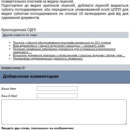
поквартальних платежів за видачу ліцензій.
Підготовлені до видачі оригінали ліцензій, дублікати ліцензій видаються
субєкту господарювання, або передаються уповноваженій особі ЦОПП для
видачі субєктам господарювання не пізніше 10 календарних днів від дня
одержання документів.
Краснодонська ОДПІ
Другие новости по теме:
Послуги у Центрі обслуговування платників надаються до 20-ї години
Вам відмовляють у видачі податкової накладної – заповніть заяву
Подаємо правильно оформлені документи для отримання електронного
цифрового ...
Втратили документи пов’язані з обчисленням і сплатою податків і зборів –пов ...
Припиняємо підприємницьку діяльність правильно
Комментарии (0)
Добавление комментария
Ваше Имя:
Ваш E-Mail:
Введите два слова, показанных на изображении: