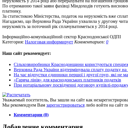
нерухомість у 2014 році або перерахувати на погашення грошов
По отриманню такої заяви фахівці Міндоходів готують висново
платнику.
За статистикою Міністерства, податок на нерухомість вже сплат
Нагадаємо, що Верховна Рада України ухвалила у другому читан
нерухомість за поточний рік сплачуватиметься у 2014 році.
Інформаційно-комунікаційний сектор Краснодонської ОДПІ
Категория:
Налоговая информирует
Комментариев:
0
Наш сайт
рекомендует:
Сільхозвиробники Краснодонщини користуються спецрежи
Верховна Рада України відтермінувала сплату податку на
На час відпустки єдинники першої і другої груп, які не м
«Гаряча лінія» для краснодонських платників податків
При нотаріальному посвідченні договору купівлі-продажу
Уважаемый посетитель, Вы зашли на сайт как незарегистриров
Мы рекомендуем Вам
зарегистрироваться
либо войти на сайт п
Комментарии (0)
Добавление комментария