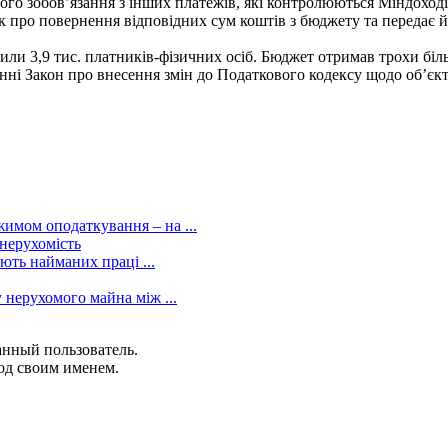
ого зобов’язання з інших платежів, які контролюються Міндоході
к про повернення відповідних сум коштів з бюджету та передає 
или 3,9 тис. платників-фізичних осіб. Бюджет отримав трохи біль
ні Закон про внесення змін до Податкового кодексу щодо об’єкті
мом оподаткування – на ...
 нерухомість
ають найманих праці ...
 нерухомого майна між ...
анный пользователь.
од своим именем.