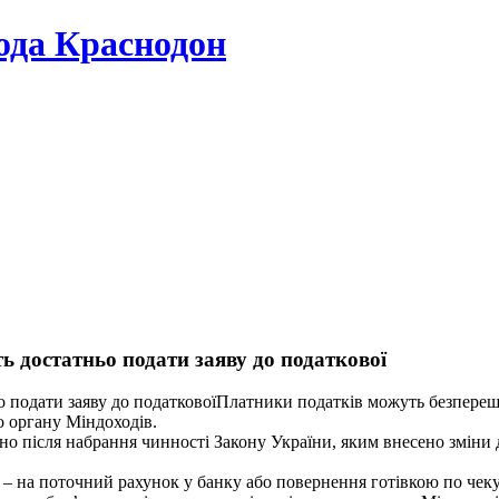
да Краснодон
ь достатньо подати заяву до податкової
Платники податків можуть безперешк
о органу Міндоходів.
 після набрання чинності Закону України, яким внесено зміни до 
в – на поточний рахунок у банку або повернення готівкою по чек