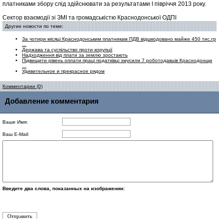
платниками збору слід здійснювати за результатами І півріччя 2013 року.
Сектор взаємодії зі ЗМІ та громадськістю Краснодонської ОДПІ
Другие новости по теме:
За чотири місяці Краснодонським платникам ПДВ відшкодовано майже 450 тис.гр
...
Держава та суспільство проти корупції
Надходження від плати за землю зростають
Підвищити рівень оплати праці податківці змусили 7 роботодавців Краснодонщи
...
Удивительное и прекрасное рядом
Комментарии (0)
Добавление комментария
Ваше Имя:
Ваш E-Mail:
Введите два слова, показанных на изображении: