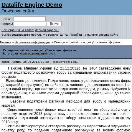
Datalife Engine Demo
Описание сайта
Логин:
Пароль:
Регистрация на сайте!
Забыли пароль?
Вы просматриваете мобильную версию сайта.
Перейти на полную версию сайта.
Главная
»
Налоговая информирует
» Складаємо звітність по „лісу” за новою формою
Складаємо звітність по „лісу” за новою формою
Категория:
Налоговая информирует
автор:
Admin
| 26-05-2013, 12:20 | Просмотров: 1381
Наказом Мінфіну України від 21.12.2012р. № 1404 затверджено нову
форму податкового розрахунку збору за спеціальне використання лісових
ресурсів.
Відповідно до положень Податкового кодексу до визначення нових форм
декларацій (розрахунків), які набирають чинності для складання звітності за
податковий період, що настає за податковим періодом, у якому відбулося їх
оприлюднення, є чинними форми декларацій (розрахунків), чинні до такого
визначення.
Базовим податковим (звітним) періодом для збору є календарний
квартал.
Оприлюднення нової форми податкової звітності по збору відбулося у
першому кварталі 2013 року, а тому за новою формою платники повинні
складати податковий розрахунок по збору починаючи з другого кварталу
2013 року.
Оскільки лісокористувачі складають розрахунок наростаючим підсумком з
початку року, то подання податкового розрахунку за новою формою