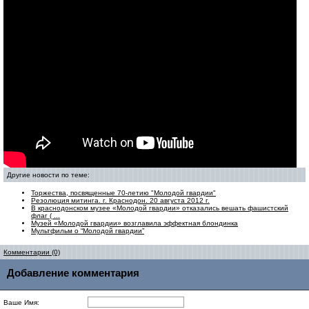
Другие новости по теме:
Торжества, посвященные 70-летию "Молодой гвардии"
Резолюция митинга. г. Краснодон. 20 августа 2012 г.
В краснодонском музее «Молодой гвардии» отказались вешать фашистский
флаг ( ...
Музей «Молодой гвардии» возглавила эффектная блондинка
Мультфильм о “Молодой гвардии”
Комментарии (0)
Добавление комментария
Ваше Имя: