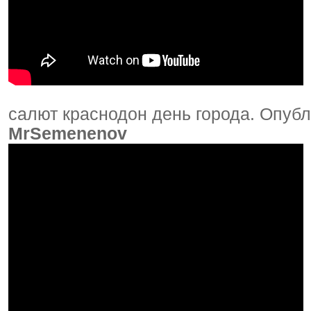
салют краснодон день города. Опубл
MrSemenenov