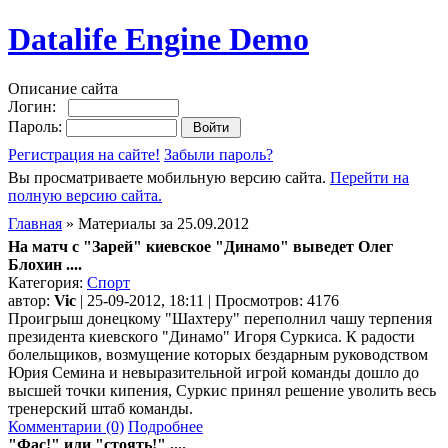
Datalife Engine Demo
Описание сайта
Логин:
Пароль:
Регистрация на сайте!
Забыли пароль?
Вы просматриваете мобильную версию сайта.
Перейти на
полную версию сайта.
Главная
» Материалы за 25.09.2012
На матч с "Зарей" киевское "Динамо" выведет Олег
Блохин ....
Категория:
Спорт
автор:
Vic
| 25-09-2012, 18:11 | Просмотров: 4176
Проигрыш донецкому "Шахтеру" переполнил чашу терпения
президента киевского "Динамо" Игоря Суркиса. К радости
болельщиков, возмущение которых бездарным руководством
Юрия Семина и невыразительной игрой команды дошло до
высшей точки кипения, Суркис принял решение уволить весь
тренерский штаб команды.
Комментарии (0)
Подробнее
"Фас!" или "стоять!" ....