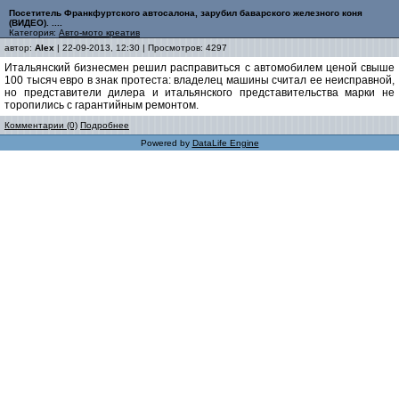
Посетитель Франкфуртского автосалона, зарубил баварского железного коня
(ВИДЕО). ....
Категория:
Авто-мото креатив
автор:
Alex
| 22-09-2013, 12:30 | Просмотров: 4297
Итальянский бизнесмен решил расправиться с автомобилем ценой свыше
100 тысяч евро в знак протеста: владелец машины считал ее неисправной,
но представители дилера и итальянского представительства марки не
торопились с гарантийным ремонтом.
Комментарии (0)
Подробнее
Powered by
DataLife Engine