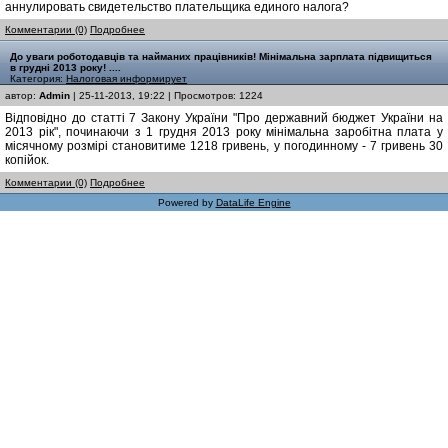
аннулировать свидетельство плательщика единого налога?
Комментарии (0)
Подробнее
До уваги роботодавців та найманих працівників! Мінімальна зарплата підвищиться
в грудні 2013 року! ....
Категория:
Налоговая информирует
автор:
Admin
| 25-11-2013, 19:22 | Просмотров: 1224
Відповідно до статті 7 Закону України "Про державний бюджет України на
2013 рік", починаючи з 1 грудня 2013 року мінімальна заробітна плата у
місячному розмірі становитиме 1218 гривень, у погодинному - 7 гривень 30
копійок.
Комментарии (0)
Подробнее
Powered by
DataLife Engine