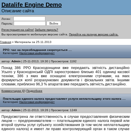
Datalife Engine Demo
Описание сайта
Логин:
Пароль:
Регистрация на сайте!
Забыли пароль?
Вы просматриваете мобильную версию сайта.
Перейти на полную версию сайта.
Главная
» Материалы за 25.11.2013
РРО: час на переобладнання скорочується ....
Категория:
Налоговая информирует
автор:
Admin
| 25-11-2013, 19:30 | Просмотров: 1192
Понад 386 РРО Краснодонщини вже передають звітність дистанційно
Усього у Краснодонській ОДПІ зареєстровано близько 401 одиниці касової
техніки, 386 з яких вже оснащені електронними стрічками, на яких
формуються копії розрахункових документів і фіскальних звітів. Іншими
словами, приблизно 96,3 % апаратів вже передають звітність дистанційно.
Комментарии (0)
Подробнее
Плательщик единого налога предоставляет услуги неплательщику этого налога ....
Категория:
Налоговая информирует
автор:
Admin
| 25-11-2013, 19:26 | Просмотров: 1249
Предусмотрена ли ответственность в случае предоставления физическим
лицом — предпринимателем — плательщиком единого налога первой или
второй группы услуг субъекту хозяйствования (в том числе неплательщику
единого налога) и имеет ли право контролирующий орган в таком случае