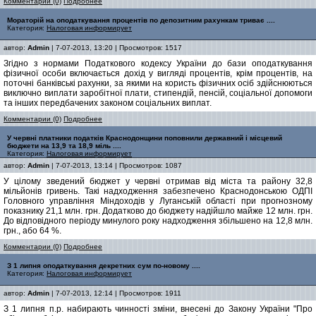
Комментарии (0)
Подробнее
Мораторій на оподаткування процентів по депозитним рахункам триває ....
Категория:
Налоговая информирует
автор:
Admin
| 7-07-2013, 13:20 | Просмотров: 1517
Згідно з нормами Податкового кодексу України до бази оподаткування
фізичної особи включається дохід у вигляді процентів, крім процентів, на
поточні банківські рахунки, за якими на користь фізичних осіб здійснюються
виключно виплати заробітної плати, стипендій, пенсій, соціальної допомоги
та інших передбачених законом соціальних виплат.
Комментарии (0)
Подробнее
У червні платники податків Краснодонщини поповнили державний і місцевий
бюджети на 13,9 та 18,9 міль ....
Категория:
Налоговая информирует
автор:
Admin
| 7-07-2013, 13:14 | Просмотров: 1087
У цілому зведений бюджет у червні отримав від міста та району 32,8
мільйонів гривень. Такі надходження забезпечено Краснодонською ОДПІ
Головного управління Міндоходів у Луганській області при прогнозному
показнику 21,1 млн. грн. Додатково до бюджету надійшло майже 12 млн. грн.
До відповідного періоду минулого року надходження збільшено на 12,8 млн.
грн., або 64 %.
Комментарии (0)
Подробнее
З 1 липня оподаткування декретних сум по-новому ....
Категория:
Налоговая информирует
автор:
Admin
| 7-07-2013, 12:14 | Просмотров: 1911
З 1 липня п.р. набирають чинності зміни, внесені до Закону України "Про