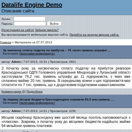
Datalife Engine Demo
Описание сайта
Логин:
Пароль:
Регистрация на сайте!
Забыли пароль?
Вы просматриваете мобильную версию сайта.
Перейти на полную версию сайта.
Главная
» Материалы за 07.07.2013
За невчасну сплату податку на прибуток – 76 тисяч гривень штрафа! ....
Категория:
Налоговая информирует
автор:
Admin
| 7-07-2013, 16:31 | Просмотров: 2601
З початку року за несвоєчасну сплату податку на прибуток ревізори
Краснодонської ОДПІ Головного управління Міндоходів у Луганській області
застосували 76,2 тис. гривень штрафу до 11 підприємств, з яких вже
сплачено майже 20 тис. гривень. В середньому кожне з цих підприємств має
сплатити по 7 тис. гривень, що є додатковим податковим навантаженням.
Комментарии (0)
Подробнее
За півроку місцеві бюджети Краснодонщини отримали 93,9 млн.гривень ....
Категория:
Налоговая информирует
автор:
Admin
| 7-07-2013, 14:01 | Просмотров: 1156
Місцеві скарбниці Краснодону вже шостий місяць поспіль наповнюються з
«плюсом». Зокрема, з початку року до місцевих бюджетів надійшло майже
94 мільйони гривень платежів.