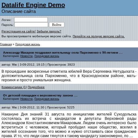
Datalife Engine Demo
Описание сайта
Логин:
Пароль:
Регистрация на сайте!
Забыли пароль?
Вы просматриваете мобильную версию сайта.
Перейти на полную версию сайта.
Главная
»
Городская жизнь
Александр Макаров поздравил жительницу села Пархоменко с 90-летием ....
Категория:
Новости
,
Городская жизнь
автор:
Vic
| 3-09-2012, 19:15 | Просмотров: 3923
В прошедшее воскресенье отметила юбилей Вера Сергеевна Нетудыхата -
долгожительница села Пархоменко, что в Краснодонском районе, мать-
героиня и просто уникальная женщина.
Комментарии (1)
Подробнее
От детской площадки к верховенству закона ....
Категория:
Новости
,
Городская жизнь
автор:
Vic
| 3-09-2012, 11:30 | Просмотров: 5225
Накануне Дня знаний 31 августа по инициативе жителей Суходольска
состоялась их встреча с кандидатом в депутаты Верховной рады
Александром Константиновичем Макаровым. Людям очень интересно было
встретиться с человеком, который пробудил наше общество, вселил в
жителей осознание того, что можно и нужно отстаивать свои гражданские
права. И то, что люди сами тянутся к такому кандидату закономерно, по ....