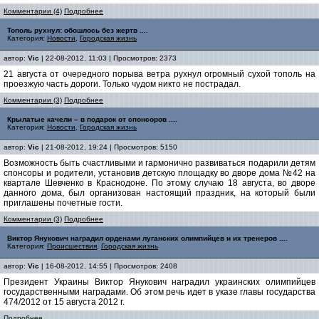
Комментарии (4)
Подробнее
Тополь рухнул: обошлось без жертв ....
Категория:
Новости
,
Городская жизнь
автор:
Vic
| 22-08-2012, 11:03 | Просмотров: 2373
21 августа от очередного порыва ветра рухнул огромный сухой тополь на
проезжую часть дороги. Только чудом никто не пострадал.
Комментарии (3)
Подробнее
Крылатые качели – в подарок от спонсоров ....
Категория:
Новости
,
Городская жизнь
автор:
Vic
| 21-08-2012, 19:24 | Просмотров: 5150
Возможность быть счастливыми и гармонично развиваться подарили детям
спонсоры и родители, установив детскую площадку во дворе дома №42 на
квартале Шевченко в Краснодоне. По этому случаю 18 августа, во дворе
данного дома, был организован настоящий праздник, на который были
приглашены почетные гости.
Комментарии (3)
Подробнее
Виктор Янукович наградил орденами луганских олимпийцев и их тренеров ....
Категория:
Происшествия
,
Городская жизнь
автор:
Vic
| 16-08-2012, 14:55 | Просмотров: 2408
Президент Украины Виктор Янукович наградил украинских олимпийцев
государственными наградами. Об этом речь идет в указе главы государства
474/2012 от 15 августа 2012 г.
Подробнее