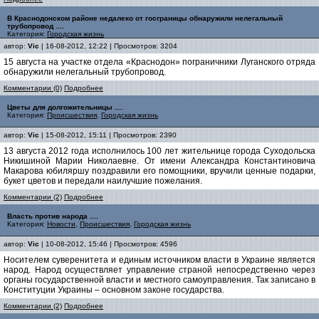
В Краснодонском районе недалеко от госграницы обнаружили нелегальный
трубопровод ....
Категория:
Городская жизнь
автор:
Vic
| 16-08-2012, 12:22 | Просмотров: 3204
15 августа на участке отдела «Краснодон» пограничники Луганского отряда
обнаружили нелегальный трубопровод.
Комментарии (0)
Подробнее
Цветы для долгожительницы ....
Категория:
Происшествия
,
Городская жизнь
автор:
Vic
| 15-08-2012, 15:11 | Просмотров: 2390
13 августа 2012 года исполнилось 100 лет жительнице города Суходольска
Никишиной Марии Николаевне. От имени Александра Константиновича
Макарова юбиляршу поздравили его помощники, вручили ценные подарки,
букет цветов и передали наилучшие пожелания.
Комментарии (2)
Подробнее
Власть против народа ....
Категория:
Новости
,
Происшествия
,
Городская жизнь
автор:
Vic
| 10-08-2012, 15:46 | Просмотров: 4596
Носителем суверенитета и единым источником власти в Украине является
народ. Народ осуществляет управление страной непосредственно через
органы государственной власти и местного самоуправления. Так записано в
Конституции Украины – основном законе государства.
Комментарии (2)
Подробнее