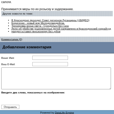
сапоги.
Принимаются меры по их розыску и задержанию.
Другие новости по теме:
В Краснодоне проходит Совет регионов Луганщины (+ВИДЕО)
Борисенко - новый мэр Молодогвардейска.
Тренировка конца света - Суходольск без газа
Дело об убийстве усыновленных детей направлено в Краснодонский горрайсуд
Нардеп оставил пенсионерку без зубов
Комментарии (0)
Добавление комментария
Ваше Имя:
Ваш E-Mail:
Введите два слова, показанных на изображении:
Powered by
DataLife Engine