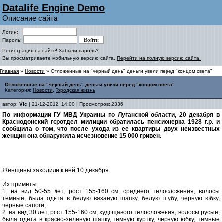
Datalife Engine Demo
Описание сайта
Логин:
Пароль:
Регистрация на сайте!
Забыли пароль?
Вы просматриваете мобильную версию сайта.
Перейти на полную версию сайта.
Главная
»
Новости
» Отложенные на "черный день" деньги увели перед "концом света"
Отложенные на "черный день" деньги увели перед "концом света"
Категория:
Новости
,
Городская жизнь
автор:
Vic
| 21-12-2012, 14:00 | Просмотров: 2336
По информации ГУ МВД Украины по Луганской области, 20 декабря в
Краснодонский горотдел милиции обратилась пенсионерка 1928 г.р. и
сообщила о том, что после ухода из ее квартиры двух неизвестных
женщин она обнаружила исчезновение 15 000 гривен.
Женщины заходили к ней 10 декабря.
Их приметы:
1. на вид 50-55 лет, рост 155-160 см, среднего телосложения, волосы
темные, была одета в белую вязаную шапку, белую шубу, черную юбку,
черные сапоги;
2. на вид 30 лет, рост 155-160 см, худощавого телосложения, волосы русые,
была одета в красно-зеленую шапку, темную куртку, черную юбку, темные