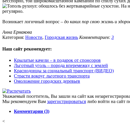
Бесспорно, той широкомасштабной кампании по спилу сухих де
аварийные сухостои. На н
регулярно.
Возникает логичный вопрос –
до каких пор свою жизнь и здоро
Анна Ермакова
Категория:
Новости
,
Городская жизнь
Комментариев:
3
Наш сайт
рекомендует:
Крылатые качели – в подарок от спонсоров
Льготный уголь – порода вперемежку с землей
Краснодонцы за социальный транспорт (ВИДЕО)
Страсти вокруг льготного транспорта
Омоложение городских деревьев
Уважаемый посетитель, Вы зашли на сайт как незарегистриров
Мы рекомендуем Вам
зарегистрироваться
либо войти на сайт п
Комментарии (3)
<