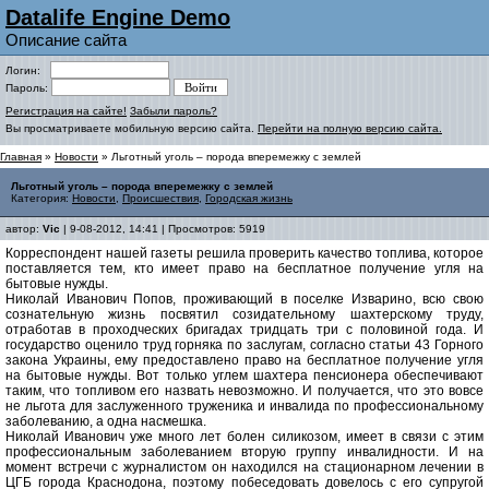
Datalife Engine Demo
Описание сайта
Логин:
Пароль:
Регистрация на сайте!
Забыли пароль?
Вы просматриваете мобильную версию сайта.
Перейти на полную версию сайта.
Главная
»
Новости
» Льготный уголь – порода вперемежку с землей
Льготный уголь – порода вперемежку с землей
Категория:
Новости
,
Происшествия
,
Городская жизнь
автор:
Vic
| 9-08-2012, 14:41 | Просмотров: 5919
Корреспондент нашей газеты решила проверить качество топлива, которое
поставляется тем, кто имеет право на бесплатное получение угля на
бытовые нужды.
Николай Иванович Попов, проживающий в поселке Изварино, всю свою
сознательную жизнь посвятил созидательному шахтерскому труду,
отработав в проходческих бригадах тридцать три с половиной года. И
государство оценило труд горняка по заслугам, согласно статьи 43 Горного
закона Украины, ему предоставлено право на бесплатное получение угля
на бытовые нужды. Вот только углем шахтера пенсионера обеспечивают
таким, что топливом его назвать невозможно. И получается, что это вовсе
не льгота для заслуженного труженика и инвалида по профессиональному
заболеванию, а одна насмешка.
Николай Иванович уже много лет болен силикозом, имеет в связи с этим
профессиональным заболеванием вторую группу инвалидности. И на
момент встречи с журналистом он находился на стационарном лечении в
ЦГБ города Краснодона, поэтому побеседовать довелось с его супругой