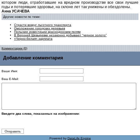
котором люди, отработавшие на вредном производстве все свои лучшие
годы и потерявшие здоровье, на склоне лет так унижены и обездолены.
Анна УСАЧЕВА
Другие новости по теме:
Страсти вокруг льготного транспорта
Омоложение городских деревьев
Польские инвестиции краснодонским полям
В Верхней Шевыревке незаконно добывают “черное золото”
«Черно-белая» зарплата
Комментарии (0)
Добавление комментария
Ваше Имя:
Ваш E-Mail:
Введите два слова, показанных на изображении:
Powered by
DataLife Engine