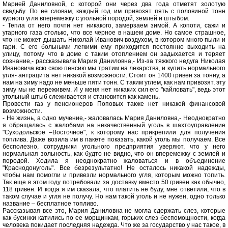
Марией Даниловной, с которой они через два года отметят золотую
свадьбу. По ее словам, каждый год им привозят пять с половиной тонн
курного угля вперемежку с угольной породой, землей и штыбом.
- Тепла от него почти нет никакого, замерзаем зимой. А копоти, сажи и
угарного газа столько, что все черное в нашем доме. Но самое страшное,
что не может дышать Николай Иванович воздухом, в котором много пыли и
гари. С его больными легкими ему приходится постоянно выходить на
улицу, потому что в доме с таким отоплением он задыхается и теряет
сознание,- рассказывала Мария Даниловна,- Из-за тяжкого недуга Николая
Ивановича всю свою пенсию мы тратим на лекарства, и купить нормального
угля- антрацита нет никакой возможности. Стоит он 1400 гривен за тонну, а
нам на зиму надо не меньше пяти тонн. С таким углем, как нам привозят, эту
зиму мы не переживем. И у меня нет никаких сил его "кайловать", ведь этот
угольный штыб слеживается и становится как камень.
Провести газ у пенсионеров Поповых также нет никакой финансовой
возможности.
- Не жизнь, а одно мучение,- жаловалась Мария Даниловна,- Неоднократно
я обращалась с жалобами на некачественный уголь в шахтоуправление
"Суходольское –Восточное", к которому нас прикрепили для получения
топлива. Даже возила им в пакете показать, какой уголь мы получаем. Все
бесполезно, сотрудники угольного предприятия уверяют, что у него
нормальная зольность, как будто не видно, что он вперемежку с землей и
породой. Ходила я неоднократно жаловаться и в объединение
"Краснодонуголь". Все безрезультатно! Не осталось никакой надежды,
чтобы нам помогли и привезли нормального угля, которым можно топить.
Так еще в этом году потребовали за доставку вместо 50 гривен как обычно,
118 гривен. И когда я им сказала, что платить не буду, мне ответили, что в
таком случае и угля не получу. Но нам такой уголь и не нужен, одно только
название – бесплатное топливо.
Рассказывая все это, Мария Даниловна не могла сдержать слез, которые
как бусинки катились по ее морщинкам, горьких слез беспомощности, когда
человека покидает последняя надежда. Что же за государство у нас такое, в