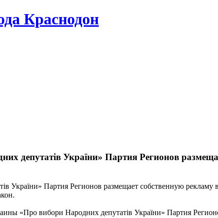
да Краснодон
них депутатів України» Партия Регионов размеща
акон.