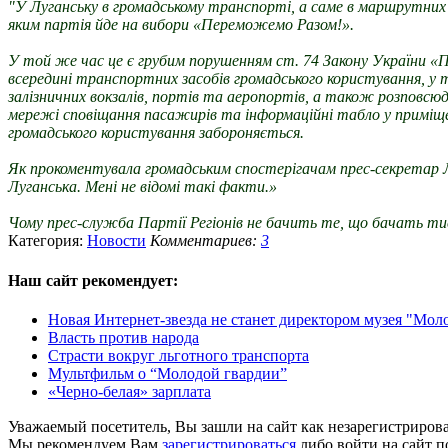
"У Луганську в громадському транспорті, а саме в маршрутних т
яким партія йде на вибори «Переможемо Разом!».
У той же час це є грубим порушенням ст. 74 Закону України «Пр
всередині транспортних засобів громадського користування, у 
залізничних вокзалів, портів та аеропортів, а також розповсюд
мережі сповіщання пасажирів та інформаційні табло у приміще
громадського користування забороняється.
Як прокоментувала громадським спостерігачам прес-секретар Лу
Луганська. Мені не відомі такі факти.»
Чому прес-служба Партії Регіонів не бачить те, що бачать ти
Категория:
Новости
Комментариев:
3
Наш сайт
рекомендует:
Новая Интернет-звезда не станет директором музея "Мол
Власть против народа
Страсти вокруг льготного транспорта
Мультфильм о “Молодой гвардии”
«Черно-белая» зарплата
Уважаемый посетитель, Вы зашли на сайт как незарегистриров
Мы рекомендуем Вам
зарегистрироваться
либо войти на сайт п