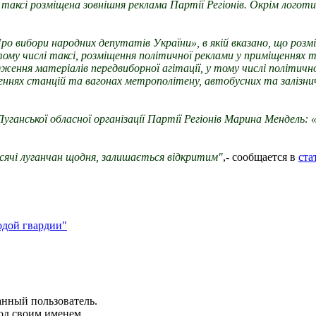
аксі розміщена зовнішня реклама Партії Регіонів. Окрім логотип
о вибори народних депутатів України», в якій вказано, що розмі
тому числі таксі, розміщення політичної реклами у приміщеннях 
ження матеріалів передвиборної агітації, у тому числі політично
ннях станцій та вагонах метрополітену, автобусних та залізнич
ганської обласної організації Партії Регіонів Марина Мендель:
сячі луганчан щодня, залишається відкритим"
,- сообщается в
ста
одой гвардии"
анный пользователь.
од своим именем.