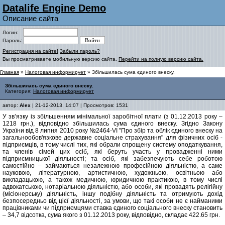
Datalife Engine Demo
Описание сайта
Логин:
Пароль:
Регистрация на сайте!
Забыли пароль?
Вы просматриваете мобильную версию сайта.
Перейти на полную версию сайта.
Главная
»
Налоговая информирует
» Збільшилась сума єдиного внеску.
Збільшилась сума єдиного внеску.
Категория:
Налоговая информирует
автор:
Alex
| 21-12-2013, 14:07 | Просмотров: 1531
У зв’язку із збільшенням мінімальної заробітної плати (з 01.12.2013 року –
1218 грн.), відповідно збільшилась сума єдиного внеску. Згідно Закону
України від 8 липня 2010 року №2464-VI "Про збір та облік єдиного внеску на
загальнообов'язкове державне соціальне страхування" для фізичних осіб -
підприємців, в тому числі тих, які обрали спрощену систему оподаткування,
та членів сімей цих осіб, які беруть участь у провадженні ними
підприємницької діяльності; та осіб, які забезпечують себе роботою
самостійно – займаються незалежною професійною діяльністю, а саме
науковою, літературною, артистичною, художньою, освітньою або
викладацькою, а також медичною, юридичною практикою, в тому числі
адвокатською, нотаріальною діяльністю, або особи, які провадять релігійну
(місіонерську) діяльність, іншу подібну діяльність та отримують дохід
безпосередньо від цієї діяльності, за умови, що такі особи не є найманими
працівниками чи підприємцями ставка єдиного соціального внеску становить
– 34,7 відсотка, сума якого з 01.12.2013 року, відповідно, складає 422.65 грн.