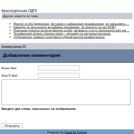
Краснодонська ОДПІ
Другие новости по теме:
Фізичні особи підприємці, які також є найманими працівниками, не звільняють ...
Інваліди чи пенсіонери як наймані працівники: чи платити за них ЄСВ?
Платники єдиного податку-фізичні особи, які мають статус пенсіонера або інв ...
Телефонний зв’язок «Гаряча лінія» – відповіді на актуальні питання.
«Спрощенці» повинні сплачувати єдиний внесок щоквартально
Комментарии (0)
Добавление комментария
Ваше Имя:
Ваш E-Mail:
Введите два слова, показанных на изображении:
Powered by
DataLife Engine