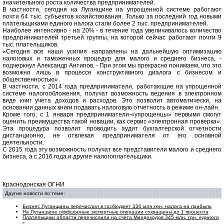
значительного роста количества предпринимателей.
В частности, сегодня на Луганщине на упрощенной системе работают
почти 64 тыс. субъектов хозяйствования. Только за последний год новыми
плательщиками единого налога стали более 2 тыс. предпринимателей.
Наиболее интенсивно - на 20% - в течение года увеличивалось количество
предпринимателей третьей группы, на которой сейчас работают почти 9
тыс. плательщиков.
«Сегодня все наши усилия направлены на дальнейшую оптимизацию
налоговых и таможенных процедур для малого и среднего бизнеса, -
подчеркнул Александр Антипов. - При этом мы прекрасно понимаем, что это
возможно лишь в процессе конструктивного диалога с бизнесом и
общественностью».
В частности, с 2014 года предприниматели, работающие на упрощенной
системе налогообложения, получат возможность ведения в электронном
виде книг учета доходов и расходов. Это позволит автоматически, на
основании данных книги подавать налоговую отчетность в режиме он-лайн.
Кроме того, с 1 января предприниматели-«упрощенцы» первыми смогут
оценить преимущества такой новации, как сервис «электронная проверка».
Эта процедура позволит проводить аудит бухгалтерской отчетности
дистанционно, не отвлекая предпринимателя от его основной
деятельности.
С 2015 года эту возможность получат все представители малого и среднего
бизнеса, а с 2016 года и другие налогоплательщики.
Краснодонская ОГНИ
Другие новости по теме:
Бизнес Луганщины перечислил в госбюджет 330 млн.грн. налога на прибыль
На Луганщине оффшорные экспортные операции сокращены до 1 процента
Плательщики области перечислили на счета Миндоходов 345 млн. грн. единого
с ...