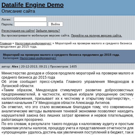
Datalife Engine Demo
Описание сайта
Логин:
Пароль:
Регистрация на сайте!
Забыли пароль?
Вы просматриваете мобильную версию сайта.
Перейти на полную версию сайта.
Главная
»
Налоговая информирует
» Мораторий на проверки малого и среднего бизнеса
продолжен до 2015 года.
Мораторий на проверки малого и среднего бизнеса продолжен до 2015 года.
Категория:
Налоговая информирует
автор:
Alex
| 20-12-2013, 09:21 | Просмотров: 1405
Министерство доходов и сборов продлило мораторий на проверки малого и
среднего бизнеса до 2015 года
Об этом сообщает пресс-служба Главного управления Миндоходов в
Луганской области.
«Таким образом, Миндоходов стимулирует развитие добросовестных
предпринимателей, в частности, которые избрали упрощенную систему
налогообложения, призывает их к честному и открытому партнерству», -
заявил начальник ГУ Миндоходов области Александр Антипов.
Он отметил, что это стало возможным благодаря тому, что современные
аналитические методы выявления теневой экономики позволяют находить
нарушителей закона без лишних затрат времени и нервов плательщиков,
работающих прозрачно.
По его словам, в результате такого подхода к налоговому аудиту и простым
правилам уплаты налогов, процедур учета и представления отчетности для
«упрощенцев» удалось достичь как увеличения поступлений в бюджет, так и