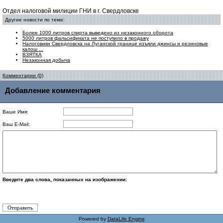
Отдел налоговой милиции ГНИ в г. Свердловске
Другие новости по теме:
Более 1000 литров спирта выведено из незаконного оборота
5000 литров фальсификата не поступило в продажу
Налоговики Свердловска на Луганской границе изъяли джинсы и резиновые
калош ...
ВЗЯТКА
Незаконная добыча
Комментарии (0)
Добавление комментария
Ваше Имя:
Ваш E-Mail:
Введите два слова, показанных на изображении:
Powered by
DataLife Engine