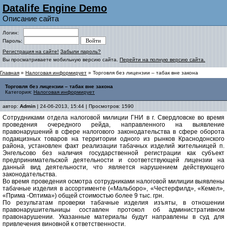
Datalife Engine Demo
Описание сайта
Логин:
Пароль:
Регистрация на сайте!
Забыли пароль?
Вы просматриваете мобильную версию сайта.
Перейти на полную версию сайта.
Главная
»
Налоговая информирует
» Торговля без лицензии – табак вне закона
Торговля без лицензии – табак вне закона
Категория:
Налоговая информирует
автор:
Admin
| 24-06-2013, 15:44 | Просмотров: 1590
Сотрудниками отдела налоговой милиции ГНИ в г. Свердловске во время
проведения очередного рейда, направленного на выявление
правонарушений в сфере налогового законодательства в сфере оборота
подакцизных товаров на территории одного из рынков Краснодонского
района, установлен факт реализации табачных изделий жительницей п.
Энгельсово без наличия государственной регистрации как субъект
предпринимательской деятельности и соответствующей лицензии на
данный вид деятельности, что является нарушением действующего
законодательства.
Во время проведения осмотра сотрудниками налоговой милиции выявлены
табачные изделия в ассортименте («Мальборо», «Честерфилд», «Кемел»,
«Прима -Оптима») общей стоимостью более 9 тыс. грн.
По результатам проверки табачные изделия изъяты, в отношении
правонарушительницы составлен протокол об административном
правонарушении. Указанные материалы будут направлены в суд для
привлечения виновной к ответственности.