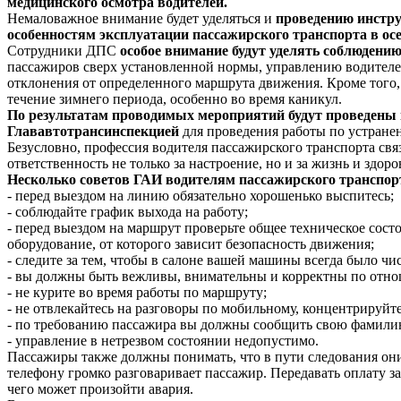
медицинского осмотра водителей.
Немаловажное внимание будет уделяться и
проведению инстру
особенностям эксплуатации пассажирского транспорта в ос
Сотрудники ДПС
особое внимание будут уделять соблюдени
пассажиров сверх установленной нормы, управлению водителе
отклонения от определенного маршрута движения. Кроме того,
течение зимнего периода, особенно во время каникул.
По результатам проводимых мероприятий будут проведены 
Глававтотрансинспекцией
для проведения работы по устране
Безусловно, профессия водителя пассажирского транспорта свя
ответственность не только за настроение, но и за жизнь и здор
Несколько советов ГАИ водителям пассажирского транспор
- перед выездом на линию обязательно хорошенько выспитесь;
- соблюдайте график выхода на работу;
- перед выездом на маршрут проверьте общее техническое сост
оборудование, от которого зависит безопасность движения;
- следите за тем, чтобы в салоне вашей машины всегда было чис
- вы должны быть вежливы, внимательны и корректны по отно
- не курите во время работы по маршруту;
- не отвлекайтесь на разговоры по мобильному, концентрируйт
- по требованию пассажира вы должны сообщить свою фамилию
- управление в нетрезвом состоянии недопустимо.
Пассажиры также должны понимать, что в пути следования они 
телефону громко разговаривает пассажир. Передавать оплату за 
чего может произойти авария.