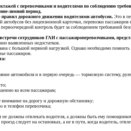
ктажей с перевозчиками и водителями по соблюдению требова
енне-зимний период.
ю правил дорожного движения водителями автобусов.
Это в пе
й автобусов без лицензионной карточки, перевозки пассажиров
 первоочередной контроль будет за соблюдением требований без
встречи сотрудников ГАИ с пассажироперевозчиками, предст
нию выявленных недостатков.
зана с большой нервной нагрузкой. Однако необходимо помнить 
овье пассажиров.
та:
ояние автомобиля и в первую очередь — тормозную систему, рул
то;
шению ко всем пассажирам;
е внимание на дорогу и дорожную обстановку;
 и телефон перевозчика;
не должны отвлекать водителя, а должны быть ему помощником ,
проезд следует на остановках, а не в пути, когда водитель, отвл