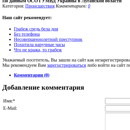
По данным ОСО ГУМВД Украины в Луганской области
Категория:
Происшествия
Комментариев:
0
Наш сайт
рекомендует:
Грабеж средь бела дня
Без телефона
Несовершеннолетний преступник
Похитила наручные часы
Что не кража, то грабеж
Уважаемый посетитель, Вы зашли на сайт как незарегистриров
Мы рекомендуем Вам
зарегистрироваться
либо войти на сайт п
Комментарии (0)
Добавление комментария
Имя:
*
E-Mail: