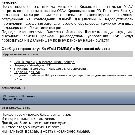
человек.
После проведенного приема жителей г. Краснодона начальник УГАИ
встретился с личным составом ОГАИ Краснодонского ГО. Во время беседы
полковник милиции Вячеслав Шевченко акцентировал внимание
сотрудников на соблюдении личной дисциплины и недопустимости
проявлений нарушения закона, в первую очередь среди самих сотрудников
подразделения Госавтоинспекции.
Подводя итог встречи, Вячеслав Иванович Шевченко подчеркнул, что
выездные приемы граждан руководством управления ГАИ будут
проводиться и в дальнейшем по всем районам нашей области.
Сообщает пресс-служба УГАИ ГУМВДУ в Луганской области
Другие новости по теме:
Личный прием у "высокого" милиционера.
Операция "Автобус-2013"
Внимание! Всем участникам дорожного движения!
"Гарпуны" для ГАИ
В Луганской области 84 гражданина задекларировали доходы свыше миллиона
гри ...
Комментарии (1)
#1 написал:
Соломон
Группа: Гости
25 июля 2013 14:51
Пришел осел к вождю баранов на прием,
И говорит - как плохо мы живем,
Давай, чтоб жить нам стало еще хуже,
Мы твое стадо выпустим. Не гоже,
Им чалиться, в сарае, и жрать с хозяйского амбара,