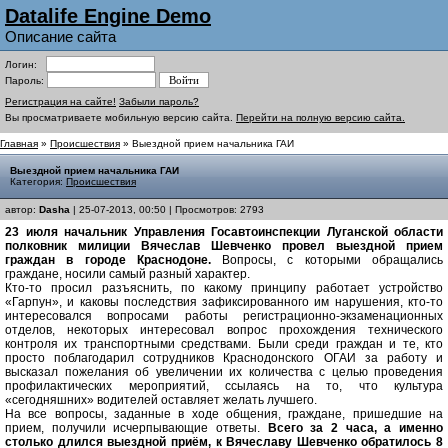
Datalife Engine Demo
Описание сайта
Логин:
Пароль:
Регистрация на сайте!
Забыли пароль?
Вы просматриваете мобильную версию сайта.
Перейти на полную версию сайта.
Главная
»
Происшествия
» Выездной прием начальника ГАИ
Выездной прием начальника ГАИ
Категория:
Происшествия
автор:
Dasha
| 25-07-2013, 00:50 | Просмотров: 2793
23 июля начальник Управления Госавтоинспекции Луганской области
полковник милиции Вячеслав Шевченко провел выездной прием
граждан в городе Краснодоне.
Вопросы, с которыми обращались
граждане, носили самый разный характер.
Кто-то просил разъяснить, по какому принципу работает устройство
«Гарпун», и каковы последствия зафиксированного им нарушения, кто-то
интересовался вопросами работы регистрационно-экзаменационных
отделов, некоторых интересовал вопрос прохождения технического
контроля их транспортными средствами. Были среди граждан и те, кто
просто поблагодарил сотрудников Краснодонского ОГАИ за работу и
высказал пожелания об увеличении их количества с целью проведения
профилактических мероприятий, ссылаясь на то, что культура
«сегодняшних» водителей оставляет желать лучшего.
На все вопросы, заданные в ходе общения, граждане, пришедшие на
прием, получили исчерпывающие ответы.
Всего за 2 часа, а именно
столько длился выездной приём, к Вячеславу Шевченко обратилось 8