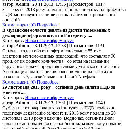
автор:
Admin
| 23-11-2013, 17:35 | Просмотров: 1317
З 1 вересня 2013 року звичайні ціни для податку на прибуток і
ПДВ застосовуються лише до так званих контрольованих
операцій.
Комментарии (0)
Подробнее
В Луганской области девять из десяти таможенных
деклараций оформляются по Интернету ....
Категория:
Налоговая информирует
автор:
Admin
| 23-11-2013, 17:33 | Просмотров: 1131
С начала года в области оформлено свыше 55 тыс.
электронных таможенных деклараций, что составляет 90
проц. от их общего количества - об этом на заседании
«круглого стола» с представителями Луганского отделения
Ассоциации плательщиков налогов Украины рассказал
начальник Луганской таможни Юрий Арефьев.
Комментарии (0)
Подробнее
29 листопада 2013 року – останній день сплати ПДВ за
жовтень ....
Категория:
Налоговая информирует
автор:
Admin
| 23-11-2013, 17:31 | Просмотров: 1049
Суб’єкти господарювання, які звітують з ПДВ помісячно
податкову декларацію за жовтень 2013 року подали до 20
листопада 2013 року включно. Водночас, останнім днем
сплати суми податкового зобов’язання, зазначеної у поданій
податковій декларації, буде 29 листопада 2013 року.