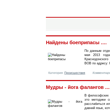
Информационный портал горо
Краснодон
Найдены боеприпасы ....
По данным отде
мая 2013 года
Краснодонского
ВОВ по адресу: 
Категория:
Происшествия
Комментар
Мудры - йога фалангов ...
В философских 
это методики с
расслабиться ил
давний язык, ко