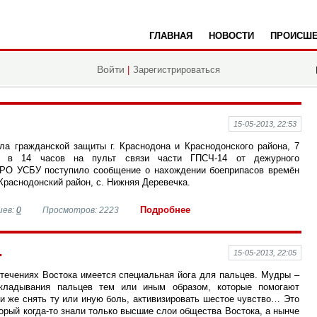
ГЛАВНАЯ
НОВОСТИ
ПРОИСШЕ
да
Войти
|
Зарегистрироваться
15-05-2013, 22:53
ла гражданской защиты г. Краснодона и Краснодонского района, 7
 в 14 часов на пульт связи части ГПСЧ-14 от дежурного
 РО УСБУ поступило сообщение о нахождении боеприпасов времён
Краснодонский район, с. Нижняя Деревечка.
Подробнее
иев:
0
Просмотров: 2223
.
15-05-2013, 22:05
течениях Востока имеется специальная йога для пальцев. Мудры –
кладывания пальцев тем или иным образом, которые помогают
и же снять ту или иную боль, активизировать шестое чувство… Это
торый когда-то знали только высшие слои общества Востока, а нынче