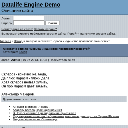
Datalife Engine Demo
Описание сайта
Логин:
Пароль:
Регистрация на сайте!
Забыли пароль?
Вы просматриваете мобильную версию сайта.
Перейти на полную версию сайта.
Главная
»
Юмор
» Анекдот в стихах "Борьба и единство противоположностей"
Анекдот в стихах "Борьба и единство противоположностей"
Категория:
Юмор
автор:
Admin
| 15-06-2013, 11:08 | Просмотров: 5165
Склероз - конечно же, беда,
Да плюс маразм - плохи дела,
Хотя склероз нельзя хулить,
Он про маразм дает забыть.
Александр Макаров.
Другие новости по теме:
Анекдот в стихах "Лекарь".
Азарову весело, краснодонцам нет
В Новосемейкино Президенты не приезжают
Суд запретил милиции фабриковать уголовное дело против Сергея Шахова
Медали Украины на Олимпиаде