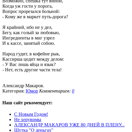
Возможно, спешка тут виной,
Когда уж гости у порога,
Вопрос прорезался больной:
- Кому же в маркет путь-дорога?
Я крайний, ибо не у дел,
Бегу, как голый за любовью,
Ингредиенты в миг узрел
И к кассе, занятый собою.
Народ гудит, в кофейне рык,
Кассирша цедит между делом:
- У Вас лишь яйца и язык?
- Нет, есть другие части тела!
Александр Макаров.
Категория:
Юмор
Комментариев:
0
Наш сайт
рекомендует:
С Новым Годом!
Не херувимы
АЛЕКСАНДР МАКАРОВ УЖЕ 80 ДНЕЙ В ПЛЕНУ...
Шутка "О деньгах"