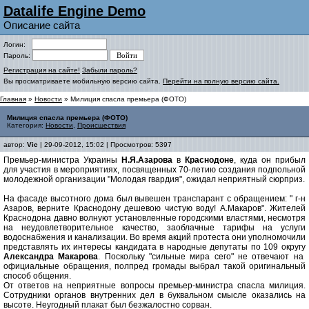
Datalife Engine Demo
Описание сайта
Логин:
Пароль:
Регистрация на сайте!
Забыли пароль?
Вы просматриваете мобильную версию сайта.
Перейти на полную версию сайта.
Главная
»
Новости
» Милиция спасла премьера (ФОТО)
Милиция спасла премьера (ФОТО)
Категория:
Новости
,
Происшествия
автор:
Vic
| 29-09-2012, 15:02 | Просмотров: 5397
Премьер-министра Украины
Н.Я.Азарова
в
Краснодоне
, куда он прибыл
для участия в мероприятиях, посвященных 70-летию создания подпольной
молодежной организации "Молодая гвардия", ожидал неприятный сюрприз.
На фасаде высотного дома был вывешен транспарант с обращением: " г-н
Азаров, верните Краснодону дешевою чистую воду! А.Макаров". Жителей
Краснодона давно волнуют установленные городскими властями, несмотря
на неудовлетворительное качество, заоблачные тарифы на услуги
водоснабжения и канализации. Во время акций протеста они уполномочили
представлять их интересы кандидата в народные депутаты по 109 округу
Александра Макарова
. Поскольку "сильные мира сего" не отвечают на
официальные обращения, полпред громады выбрал такой оригинальный
способ общения.
От ответов на неприятные вопросы премьер-министра спасла милиция.
Сотрудники органов внутренних дел в буквальном смысле оказались на
высоте. Неугодный плакат был безжалостно сорван.