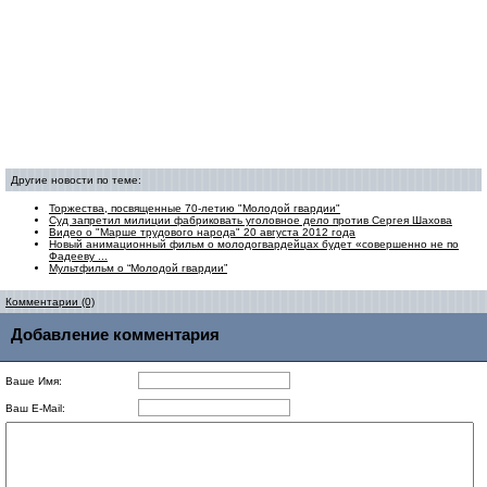
Другие новости по теме:
Торжества, посвященные 70-летию "Молодой гвардии"
Суд запретил милиции фабриковать уголовное дело против Сергея Шахова
Видео о "Марше трудового народа" 20 августа 2012 года
Новый анимационный фильм о молодогвардейцах будет «совершенно не по
Фадееву ...
Мультфильм о “Молодой гвардии”
Комментарии (0)
Добавление комментария
Ваше Имя:
Ваш E-Mail: