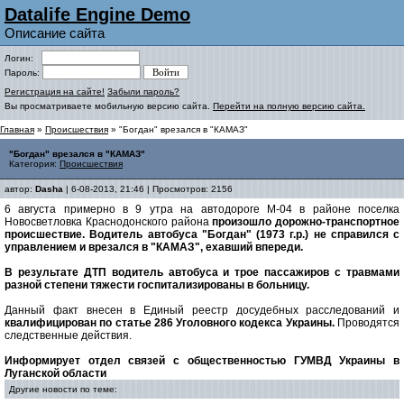
Datalife Engine Demo
Описание сайта
Логин:
Пароль:
Регистрация на сайте!
Забыли пароль?
Вы просматриваете мобильную версию сайта.
Перейти на полную версию сайта.
Главная
»
Происшествия
» "Богдан" врезался в "КАМАЗ"
"Богдан" врезался в "КАМАЗ"
Категория:
Происшествия
автор:
Dasha
| 6-08-2013, 21:46 | Просмотров: 2156
6 августа примерно в 9 утра на автодороге М-04 в районе поселка
Новосветловка Краснодонского района
произошло дорожно-транспортное
происшествие. Водитель автобуса "Богдан" (1973 г.р.) не справился с
управлением и врезался в "КАМАЗ", ехавший впереди.
В результате ДТП водитель автобуса и трое пассажиров с травмами
разной степени тяжести госпитализированы в больницу.
Данный факт внесен в Единый реестр досудебных расследований и
квалифицирован по статье 286 Уголовного кодекса Украины.
Проводятся
следственные действия.
Информирует отдел связей с общественностью ГУМВД Украины в
Луганской области
Другие новости по теме: