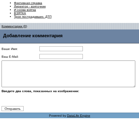
Фиктивная справка
Директор - взяточник
И снова взятка
ВЗЯТКА
Трое пострадавших. ДТП
Комментарии (0)
Добавление комментария
Ваше Имя:
Ваш E-Mail:
Введите два слова, показанных на изображении:
Powered by
DataLife Engine