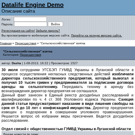
Datalife Engine Demo
Описание сайта
Логин:
Пароль:
Регистрация на сайте!
Забыли пароль?
Вы просматриваете мобильную версию сайта.
Перейти на полную версию сайта.
Главная
»
Происшествия
» "Сельскохозяйственная" взятка
"Сельскохозяйственная" взятка
Категория:
Происшествия
автор:
Dasha
| 1-08-2013, 16:22 | Просмотров: 1527
30 июля
сотрудники УГСБЭП ГУМВД Украины в Луганской области в
процессе осуществления негласных следственных действий
изобличили
директора сельскохозяйственного предприятия, который вымогал и
получил 10 тысяч гривен у предпринимателя за подписание договора
аренды на сельхозтехнику.
Передавать технику в аренду без
вознаграждения директор предприятия не соглашался.
Данный факт занесен в Единый реестр досудебных расследований и
квалифицирован по ч. 4 ст. 368 Уголовного кодекса Украины.
Санкция
данной статьи предусматривает наказание в виде лишения свободы на
срок от 5 до 10 лет с конфискацией имущества.
Директор предприятия
извещен о подозрении в совершении уголовного правонарушения.
Решается вопрос об избрании меры пресечения. Ведется досудебное
расследование.
Отдел связей с общественностью ГУМВД Украины в Луганской области
Другие новости по теме: