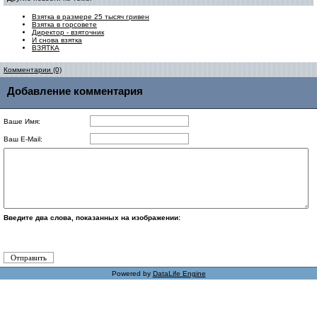
Взятка в размере 25 тысяч гривен
Взятка в горсовете
Директор - взяточник
И снова взятка
ВЗЯТКА
Комментарии (0)
Добавление комментария
Ваше Имя:
Ваш E-Mail:
Введите два слова, показанных на изображении:
Powered by
DataLife Engine