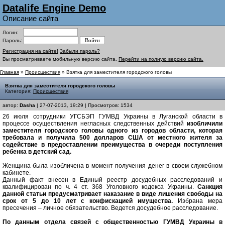
Datalife Engine Demo
Описание сайта
Логин:
Пароль:
Регистрация на сайте!
Забыли пароль?
Вы просматриваете мобильную версию сайта.
Перейти на полную версию сайта.
Главная
»
Происшествия
» Взятка для заместителя городского головы
Взятка для заместителя городского головы
Категория:
Происшествия
автор:
Dasha
| 27-07-2013, 19:29 | Просмотров: 1534
26 июля сотрудники УГСБЭП ГУМВД Украины в Луганской области в
процессе осуществления негласных следственных действий
изобличили
заместителя городского головы одного из городов области, которая
требовала и получила 500 долларов США от местного жителя за
содействие в предоставлении преимущества в очереди поступления
ребенка в детский сад.
Женщина была изобличена в момент получения денег в своем служебном
кабинете.
Данный факт внесен в Единый реестр досудебных расследований и
квалифицирован по ч. 4 ст. 368 Уголовного кодекса Украины.
Санкция
данной статьи предусматривает наказание в виде лишения свободы на
срок от 5 до 10 лет с конфискацией имущества.
Избрана мера
пресечения – личное обязательство. Ведется досудебное расследование.
По данным отдела связей с общественностью ГУМВД Украины в