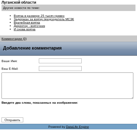
Луганской области
Другие новости по теме:
Взятка в размере 25 тысяч гривен
Задержан за взятку председатель МСЭК
Врачебная взятка
Директор - взяточник
И снова взятка
Комментарии (0)
Добавление комментария
Ваше Имя:
Ваш E-Mail:
Введите два слова, показанных на изображении:
Powered by
DataLife Engine