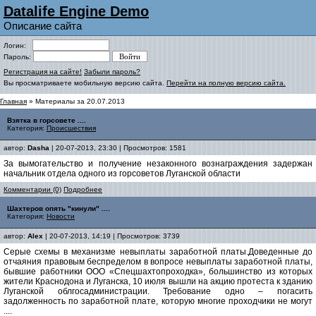
Datalife Engine Demo
Описание сайта
Логин:
Пароль:
Регистрация на сайте!
Забыли пароль?
Вы просматриваете мобильную версию сайта.
Перейти на полную версию сайта.
Главная
» Материалы за 20.07.2013
Взятка в горсовете ....
Категория:
Происшествия
автор:
Dasha
| 20-07-2013, 23:30 | Просмотров: 1581
За вымогательство и получение незаконного вознаграждения задержан
начальник отдела одного из горсоветов Луганской области
Комментарии (0)
Подробнее
Шахтеров опять "кинули" ....
Категория:
Новости
автор:
Alex
| 20-07-2013, 14:19 | Просмотров: 3739
Серые схемы в механизме невыплаты заработной платы.Доведенные до
отчаяния правовым беспределом в вопросе невыплаты заработной платы,
бывшие работники ООО «Спецшахтопроходка», большинство из которых
жители Краснодона и Луганска, 10 июля вышли на акцию протеста к зданию
Луганской облгосадминистрации. Требование одно – погасить
задолженность по заработной плате, которую многие проходчики не могут
....