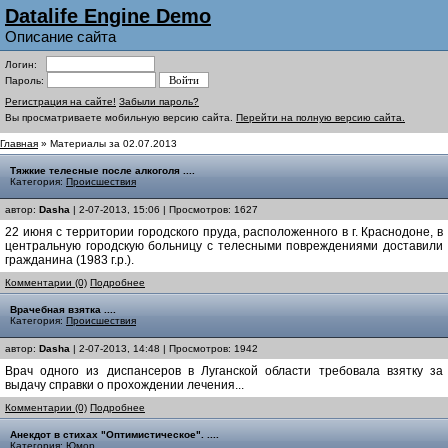
Datalife Engine Demo
Описание сайта
Логин:
Пароль:
Регистрация на сайте!
Забыли пароль?
Вы просматриваете мобильную версию сайта.
Перейти на полную версию сайта.
Главная
» Материалы за 02.07.2013
Тяжкие телесные после алкоголя ....
Категория:
Происшествия
автор:
Dasha
| 2-07-2013, 15:06 | Просмотров: 1627
22 июня с территории городского пруда, расположенного в г. Краснодоне, в
центральную городскую больницу с телесными повреждениями доставили
гражданина (1983 г.р.).
Комментарии (0)
Подробнее
Врачебная взятка ....
Категория:
Происшествия
автор:
Dasha
| 2-07-2013, 14:48 | Просмотров: 1942
Врач одного из диспансеров в Луганской области требовала взятку за
выдачу справки о прохождении лечения...
Комментарии (0)
Подробнее
Анекдот в стихах "Оптимистическое". ....
Категория:
Юмор