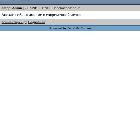
автор:
Admin
| 2-07-2013, 11:08 | Просмотров: 5595
Анекдот об оптимизме в современной жизни.
Комментарии (2)
Подробнее
Powered by
DataLife Engine