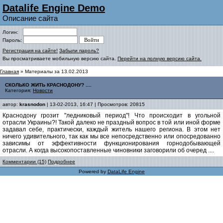
Datalife Engine Demo
Описание сайта
Логин:
Пароль:
Регистрация на сайте!
Забыли пароль?
Вы просматриваете мобильную версию сайта.
Перейти на полную версию сайта.
Главная
» Материалы за 13.02.2013
СКОЛЬКО ЖИТЬ КРАСНОДОНУ? ....
Категория:
Новости
автор:
krasnodon
| 13-02-2013, 16:47 | Просмотров: 20815
Краснодону грозит "ледниковый период"! Что происходит в угольной
отрасли Украины?! Такой далеко не праздный вопрос в той или иной форме
задавал себе, практически, каждый житель нашего региона. В этом нет
ничего удивительного, так как мы все непосредственно или опосредованно
зависимы от эффективности функционирования горнодобывающей
отрасли. А когда высокопоставленные чиновники заговорили об очеред ....
Комментарии (15)
Подробнее
Powered by
DataLife Engine