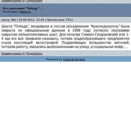
Комментарии (0)
Подробнее
Кто уничтожил "Победу" ....
Категория:
Новости
автор:
Vic
| 26-09-2012, 10:46 | Просмотров: 7913
Шахта "Победа", входившая в состав объединения "Краснодонуголь" была
закрыта по официальным данным в 1998 году, согласно программе
закрытия неперспективных шахт. Для поселка Северо-Гундоровский или 1-
4 как его все привыкли называть, потеря градообразующего предприятия
стала настоящей катастрофой. Подавляющее большинство жителей,
потеряв работу, оказались выброшенными на улицу, а социальная инфр ....
Комментарии (1)
Подробнее
Powered by
DataLife Engine