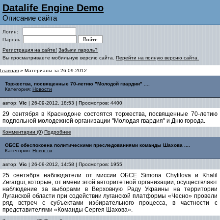
Datalife Engine Demo
Описание сайта
Логин:
Пароль:
Регистрация на сайте!
Забыли пароль?
Вы просматриваете мобильную версию сайта.
Перейти на полную версию сайта.
Главная
» Материалы за 26.09.2012
Торжества, посвященные 70-летию "Молодой гвардии" ....
Категория:
Новости
автор:
Vic
| 26-09-2012, 18:53 | Просмотров: 4400
29 сентября в Краснодоне состоятся торжества, посвященные 70-летию
подпольной молодежной организации "Молодая гвардия" и Дню города.
Комментарии (0)
Подробнее
ОБСЕ обеспокоена политическими преследованиями команды Шахова ....
Категория:
Новости
автор:
Vic
| 26-09-2012, 14:58 | Просмотров: 1955
25 сентября наблюдатели от миссии ОБСЕ Simona Chytilova и Khalil
Zerargui, которые, от имени этой авторитетной организации, осуществляют
наблюдение за выборами в Верховную Раду Украины на территории
Луганской области при содействии луганской платформы «Чесно» провели
ряд встреч с субъектами избирательного процесса, в частности с
представителями «Команды Сергея Шахова».