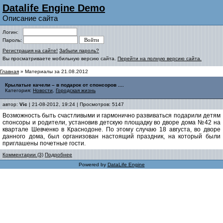
Datalife Engine Demo
Описание сайта
Логин:
Пароль:
Регистрация на сайте!
Забыли пароль?
Вы просматриваете мобильную версию сайта.
Перейти на полную версию сайта.
Главная
» Материалы за 21.08.2012
Крылатые качели – в подарок от спонсоров ....
Категория:
Новости
,
Городская жизнь
автор:
Vic
| 21-08-2012, 19:24 | Просмотров: 5147
Возможность быть счастливыми и гармонично развиваться подарили детям
спонсоры и родители, установив детскую площадку во дворе дома №42 на
квартале Шевченко в Краснодоне. По этому случаю 18 августа, во дворе
данного дома, был организован настоящий праздник, на который были
приглашены почетные гости.
Комментарии (3)
Подробнее
Powered by
DataLife Engine