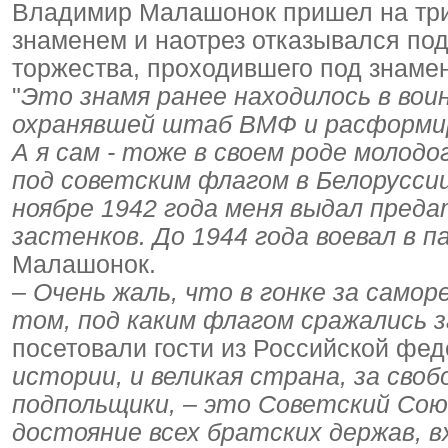
Владимир Малашонок пришел на триб
знаменем и наотрез отказывался по
торжества, проходившего под знамен
"
Это знамя ранее находилось в вои
охранявшей штаб ВМФ и расформиро
А я сам - тоже в своем роде молодо
под советским флагом в Белорусси
ноябре 1942 года меня выдал пред
застенков. До 1944 года воевал в 
Малашонок.
–
Очень жаль, что в гонке за само
том, под каким флагом сражались з
посетовали гости из Российской фед
истории, и великая страна, за сво
подпольщики, – это Советский Сою
достояние всех братских держав, 