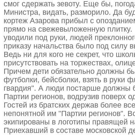
смог сдержать зевоту. Еще бы, пого
Министра, видать, разморило. Да буд
кортеж Азарова прибыл с опоздание
прямо на свежевыложенную плитку. 
уводили под руки, людей преклонног
приказу начальства было под силу в
Ведь ни для кого не секрет, что шко
присутствовать на торжествах, олиц
Причем дети обязательно должны б
футболки, бейсболки, взять в руки 
гвардия". А люди постарше должны 
Партии регионов, водрузив поверх о
Гостей из братских держав более вс
непонятной им "Партии регионов". В
экипированы в логотипы правящей н
Приехавший в составе московской д