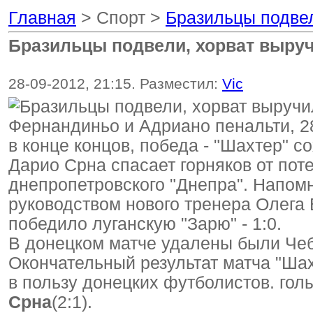
Главная
> Спорт >
Бразильцы подвел
Бразильцы подвели, хорват выру
28-09-2012, 21:15. Разместил:
Vic
Фернандиньо и Адриано пенальти, 2
в конце концов, победа - "Шахтер" с
Дарио Срна спасает горняков от пот
днепропетровского "Днепра". Напомн
руководством нового тренера Олег
победило луганскую "Зарю" - 1:0.
В донецком матче удалены были Чеб
Окончательный результат матча "Шах
в пользу донецких футболистов. гол
Срна
(2:1).