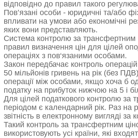
відповідно до правил такого регулюв
Пов’язані особи - юридичні та/або ф
впливати на умови або економічні рез
яких вони представляють.
Система контролю за трансфертним
правил визначення цін для цілей оп
операціях з пов‘язаними особами.
Закон передбачає контроль операцій
50 мільйонів гривень на рік (без ПДВ
операції між особами, якщо хоча б од
податку на прибуток нижчою на 5 і біл
Для цілей податкового контролю за 
періодом є календарний рік. Раз на р
звітність в електронному вигляді за
Такий контроль за трансфертним ціно
використовують усі країни, які входя