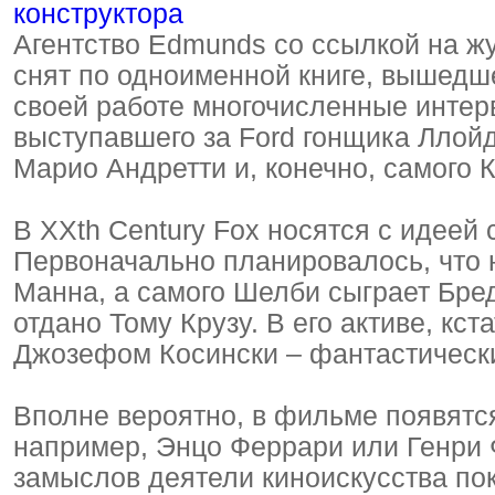
Агентство Edmunds со ссылкой на жу
снят по одноименной книге, вышедше
своей работе многочисленные интер
выступавшего за Ford гонщика Ллой
Марио Андретти и, конечно, самого 
В XXth Century Fox носятся с идеей
Первоначально планировалось, что 
Манна, а самого Шелби сыграет Бре
отдано Тому Крузу. В его активе, кс
Джозефом Косински – фантастическ
Вполне вероятно, в фильме появятся
например, Энцо Феррари или Генри 
замыслов деятели киноискусства по